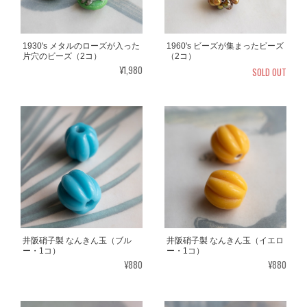
1930's メタルのローズが入った
1960's ビーズが集まったビーズ
片穴のビーズ（2コ）
（2コ）
¥1,980
SOLD OUT
井阪硝子製 なんきん玉（ブル
井阪硝子製 なんきん玉（イエロ
ー・1コ）
ー・1コ）
¥880
¥880