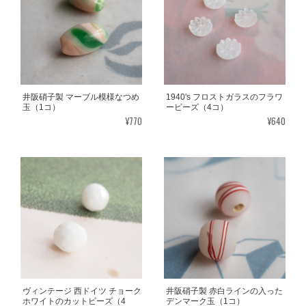
井阪硝子製 マーブル模様なつめ
1940's フロストガラスのフラワ
玉（1コ）
ービーズ（4コ）
¥770
¥640
ヴィンテージ 西ドイツ チョーク
井阪硝子製 赤白ラインの入った
ホワイトのカットビーズ（4
デンマーク玉（1コ）