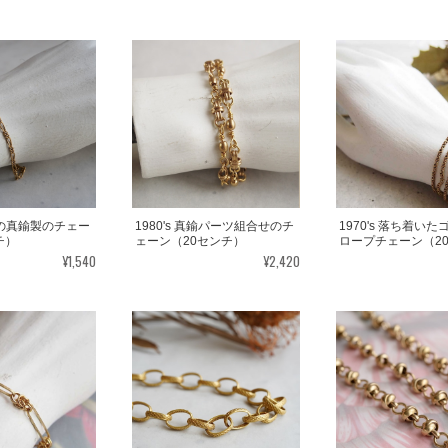
細身の真鍮製のチェー
1980's 真鍮パーツ組合せのチ
1970's 落ち着い
チ）
ェーン（20センチ）
ロープチェーン（2
¥1,540
¥2,420