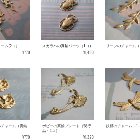
ーム(2コ）
スカラベの真鍮パーツ（1コ）
リーフのチャーム（
¥770
¥1,430
いチャーム（真鍮
ポピーの真鍮プレート（現行
妖精のチャーム（1
品・1コ）
¥770
¥1,320