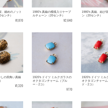
真鍮製、細めのノット
1980's 真鍮の模様入りケーブ
1980's 真鍮、結
0センチ）
ルチェーン（20センチ）
ン（20センチ）
¥1,870
¥2,640
かしの四角い真鍮
1920's ドイツ ミルクガラスの
1920's ドイツ ミ
）
オクタゴンチャーム（ブル
オクタゴンチャーム
ー・2コ）
ド・2コ）
¥1,320
¥770