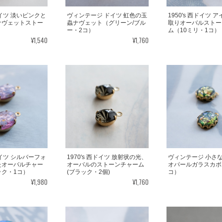
西ドイツ 淡いピンクと
ヴィンテージ ドイツ 虹色の玉
1950's 西ドイツ 
ナヴェットストー
蟲ナヴェット（グリーン/ブル
取りオーバルストー
ー・2コ）
ム（10ミリ・1コ）
¥1,540
¥1,760
西ドイツ シルバーフォ
1970's 西ドイツ 放射状の光、
ヴィンテージ 小さ
たオーバルチャー
オーバルのストーンチャーム
オパールガラスカボ
ック・1コ）
(ブラック・2個)
コ）
¥1,980
¥1,760