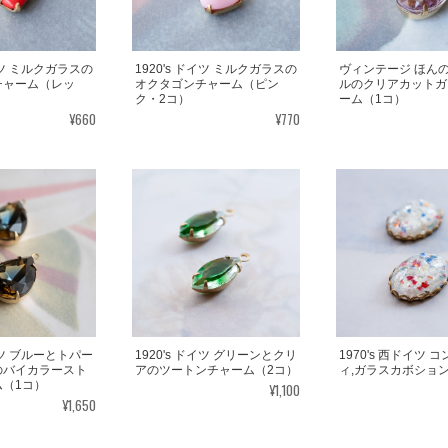
ドイツ ミルクガラスの
1920's ドイツ ミルクガラスの
ヴィンテージ ほん
チャーム（レッ
オクタゴンチャーム（ピン
ルのクリアカットガ
ク・2コ）
ーム（1コ）
¥660
¥770
ドイツ ブルーとトパー
1920's ドイツ グリーンとクリ
1970's 西ドイツ 
のバイカラースト
アのツートンチャーム（2コ）
ィ,ガラスカボショ
（1コ）
¥1,100
¥1,650