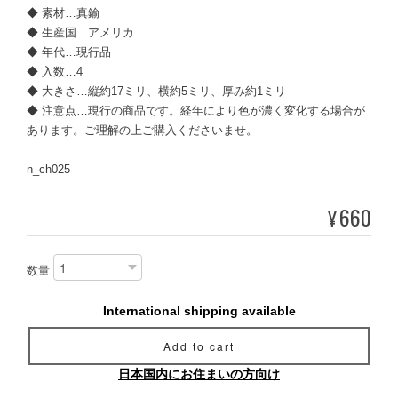
◆ 素材…真鍮
◆ 生産国…アメリカ
◆ 年代…現行品
◆ 入数…4
◆ 大きさ…縦約17ミリ、横約5ミリ、厚み約1ミリ
◆ 注意点…現行の商品です。経年により色が濃く変化する場合が
あります。ご理解の上ご購入くださいませ。
n_ch025
660
¥
数量
International shipping available
Add to cart
日本国内にお住まいの方向け