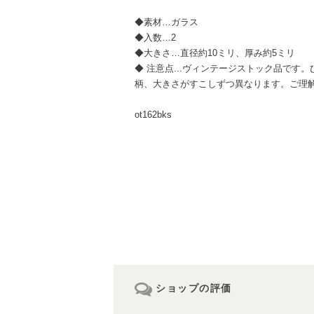
◆素材…ガラス
◆入数…2
◆大きさ…直径約10ミリ、厚み約5ミリ
◆ 注意点...ヴィンテージストック品です
柄、大きさがすこしずつ異なります。ご理
ot162bks
ショップの評価