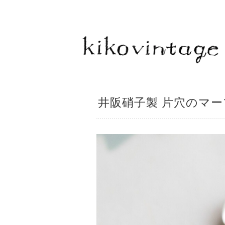
井阪硝子製 片穴のマー