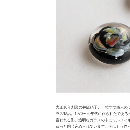
大正10年創業の井阪硝子。一粒ずつ職人の
ラス製品。1970〜80年代に作られたであ
言われる形。透明なガラスの中にミルフィ
ゅっと閉じ込められています。今はもう作