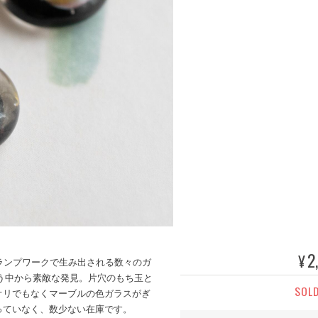
2
¥
ランプワークで生み出される数々のガ
ろう中から素敵な発見。片穴のもち玉と
SOL
オリでもなくマーブルの色ガラスがぎ
っていなく、数少ない在庫です。