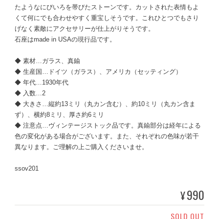
たようなにびいろを帯びたストーンです。カットされた表情もよ
くて何にでも合わせやすく重宝しそうです。これひとつでもさり
げなく素敵にアクセサリーが仕上がりそうです。
石座はmade in USAの現行品です。
◆ 素材…ガラス、真鍮
◆ 生産国…ドイツ（ガラス）、アメリカ（セッティング）
◆ 年代…1930年代
◆ 入数…2
◆ 大きさ…縦約13ミリ（丸カン含む）、約10ミリ（丸カン含ま
ず）、横約8ミリ、厚さ約6ミリ
◆ 注意点…ヴィンテージストック品です。真鍮部分は経年による
色の変化がある場合がございます。また、それぞれの色味が若干
異なります。ご理解の上ご購入くださいませ。
ssov201
990
¥
SOLD OUT