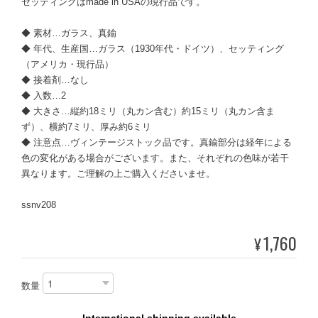
セッティングはmade in USAの現行品です。
◆ 素材…ガラス、真鍮
◆ 年代、生産国…ガラス（1930年代・ドイツ）、セッティング
（アメリカ・現行品）
◆ 接着剤…なし
◆ 入数…2
◆ 大きさ…縦約18ミリ（丸カン含む）約15ミリ（丸カン含ま
ず）、横約7ミリ、厚み約6ミリ
◆ 注意点…ヴィンテージストック品です。真鍮部分は経年による
色の変化がある場合がございます。また、それぞれの色味が若干
異なります。ご理解の上ご購入くださいませ。
ssnv208
1,760
¥
数量