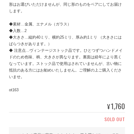
形はお選びいただけませんが、同じ形のものをペアにしてお届け
します。
◆素材…金属、エナメル（ガラス）
◆入数…2
◆大きさ…縦約40ミリ、横約25ミリ、厚み約1ミリ （大きさには
ばらつきがあります。）
◆ 注意点...ヴィンテージストック品です。ひとつずつハンドメイ
ドのため色味、柄、大きさが異なります。裏面は経年により黒く
なっています。ストック品で使用はされていませんが、古い物に
抵抗のある方にはお勧めいたしません。ご理解の上ご購入くださ
いませ。
ot163
1,760
¥
SOLD OUT