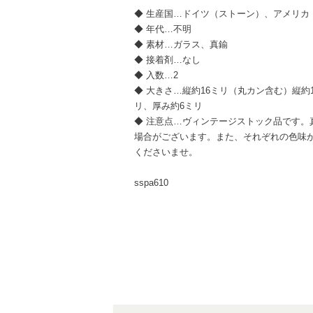
◆ 生産国…ドイツ（ストーン）、アメリカ
◆ 年代…不明
◆ 素材…ガラス、真鍮
◆ 接着剤…なし
◆ 入数…2
◆ 大きさ…縦約16ミリ（丸カン含む）縦約
リ、厚み約6ミリ
◆ 注意点…ヴィンテージストック品です。
場合がございます。また、それぞれの色味
くださいませ。
sspa610