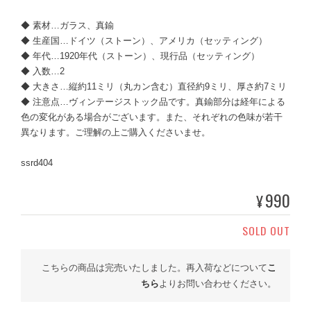
◆ 素材…ガラス、真鍮
◆ 生産国…ドイツ（ストーン）、アメリカ（セッティング）
◆ 年代…1920年代（ストーン）、現行品（セッティング）
◆ 入数…2
◆ 大きさ…縦約11ミリ（丸カン含む）直径約9ミリ、厚さ約7ミリ
◆ 注意点…ヴィンテージストック品です。真鍮部分は経年による
色の変化がある場合がございます。また、それぞれの色味が若干
異なります。ご理解の上ご購入くださいませ。
ssrd404
990
¥
SOLD OUT
こちらの商品は完売いたしました。再入荷などについて
こ
ちら
よりお問い合わせください。