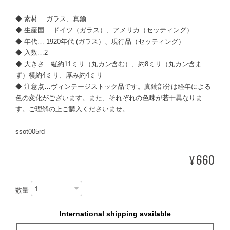
◆ 素材… ガラス、真鍮
◆ 生産国… ドイツ（ガラス）、アメリカ（セッティング）
◆ 年代… 1920年代 (ガラス）、現行品（セッティング）
◆ 入数…2
◆ 大きさ…縦約11ミリ（丸カン含む）、約8ミリ（丸カン含ま
ず）横約4ミリ、厚み約4ミリ
◆ 注意点…ヴィンテージストック品です。真鍮部分は経年による
色の変化がございます。また、それぞれの色味が若干異なりま
す。ご理解の上ご購入くださいませ。
ssot005rd
660
¥
数量
International shipping available