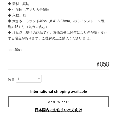
◆ 素材…真鍮
◆ 生産国…アメリカ合衆国
◆ 入数…12
◆ 大きさ…ラウンド40ss（8.41-8.67mm）のラインストーン用、
縦約15ミリ（丸カン含む）
◆ 注意点…現行の商品です。真鍮部分は経年により色が濃く変化
する場合があります。ご理解の上ご購入くださいませ。
serd40ss
858
¥
数量
International shipping available
Add to cart
日本国内にお住まいの方向け