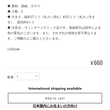
◆ 素材…真鍮、ガラス
◆ 入数…2
◆ 大きさ…縦約27ミリ（丸カン含む）約21ミリ（丸カン含ま
ず）、直径約4ミリ
◆ 注意点…ヴィンテージストック品です。真鍮部分は経年による
色の変化がございます。また、それぞれの色味が若干異なりま
す。ご理解の上ご購入くださいませ。
cn011wh
660
¥
数量
International shipping available
Add to cart
日本国内にお住まいの方向け