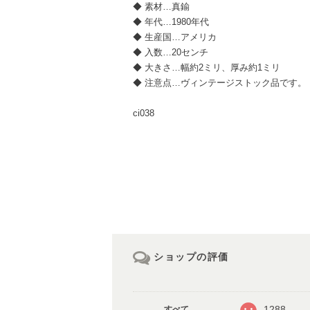
◆ 素材…真鍮
◆ 年代…1980年代
◆ 生産国…アメリカ
◆ 入数…20センチ
◆ 大きさ…幅約2ミリ、厚み約1ミリ
◆ 注意点…ヴィンテージストック品です。
ci038
ショップの評価
1288
すべて