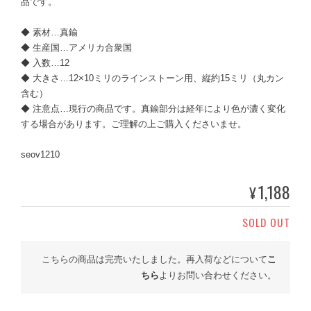
品です。
◆ 素材…真鍮
◆ 生産国…アメリカ合衆国
◆ 入数…12
◆ 大きさ…12×10ミリのラインストーン用、縦約15ミリ（丸カン
含む）
◆ 注意点…現行の商品です。真鍮部分は経年により色が濃く変化
する場合があります。ご理解の上ご購入くださいませ。
seov1210
1,188
¥
SOLD OUT
こちらの商品は完売いたしました。再入荷などについて
こ
ちら
よりお問い合わせください。