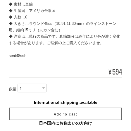
◆ 素材…真鍮
◆ 生産国…アメリカ合衆国
◆ 入数…6
◆ 大きさ…ラウンド48ss（10.91-11.30mm）のラインストーン
用、縦約15ミリ（丸カン含む）
◆ 注意点…現行の商品です。真鍮部分は経年により色が濃く変化
する場合があります。ご理解の上ご購入くださいませ。
serd48ssh
594
¥
数量
International shipping available
Add to cart
日本国内にお住まいの方向け