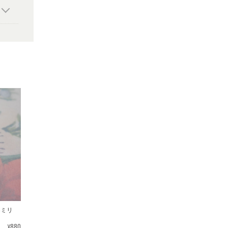
3ミリ
¥880