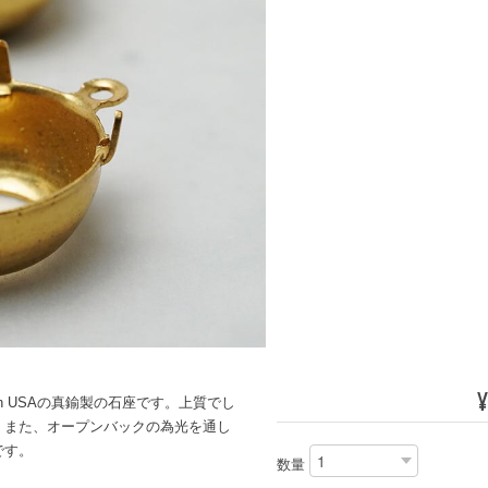
¥
de in USAの真鍮製の石座です。上質でし
。また、オープンバックの為光を通し
です。
数量