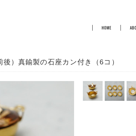
HOME
AB
ミリ前後）真鍮製の石座カン付き（6コ）