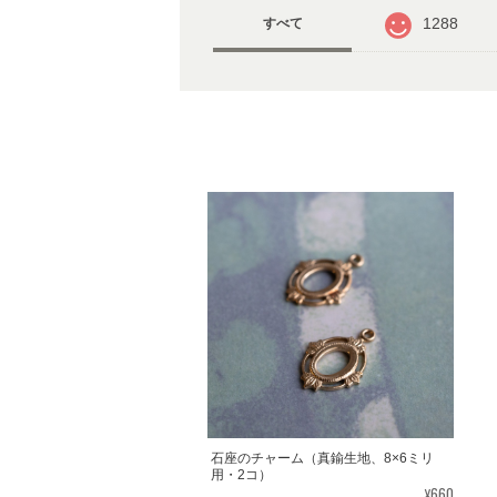
1288
すべて
石座のチャーム（真鍮生地、8×6ミリ
用・2コ）
¥660