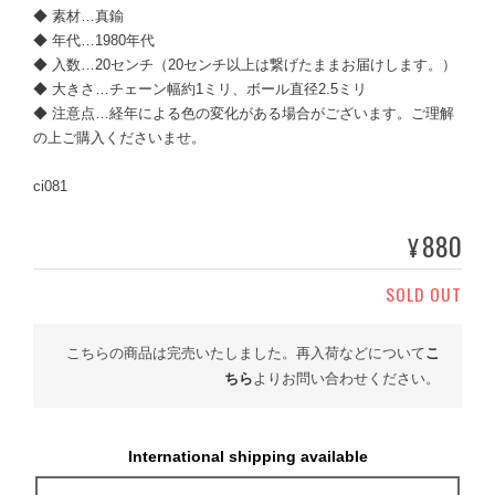
◆ 素材…真鍮
◆ 年代…1980年代
◆ 入数…20センチ（20センチ以上は繋げたままお届けします。）
◆ 大きさ…チェーン幅約1ミリ、ボール直径2.5ミリ
◆ 注意点…経年による色の変化がある場合がございます。ご理解
の上ご購入くださいませ。
ci081
880
¥
SOLD OUT
こちらの商品は完売いたしました。再入荷などについて
こ
ちら
よりお問い合わせください。
International shipping available