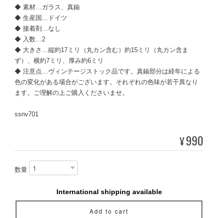
◆ 素材…ガラス、真鍮
◆ 生産国…ドイツ
◆ 接着剤…なし
◆ 入数…2
◆ 大きさ…縦約17ミリ（丸カン含む）約15ミリ（丸カン含ま
ず）、横約7ミリ、厚み約6ミリ
◆ 注意点…ヴィンテージストック品です。真鍮部分は経年による
色の変化がある場合がございます。それぞれの色味が若干異なり
ます。ご理解の上ご購入くださいませ。
ssnv701
990
¥
数量
International shipping available
Add to cart