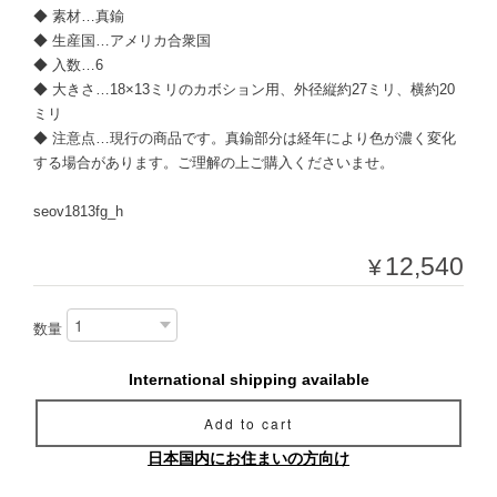
◆ 素材…真鍮
◆ 生産国…アメリカ合衆国
◆ 入数…6
◆ 大きさ…18×13ミリのカボション用、外径縦約27ミリ、横約20
ミリ
◆ 注意点…現行の商品です。真鍮部分は経年により色が濃く変化
する場合があります。ご理解の上ご購入くださいませ。
seov1813fg_h
¥12,540
数量
International shipping available
Add to cart
日本国内にお住まいの方向け