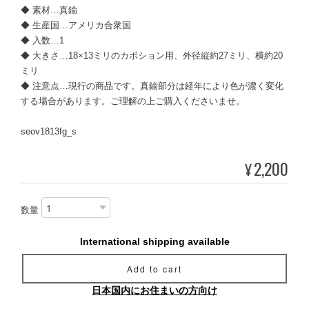
◆ 素材…真鍮
◆ 生産国…アメリカ合衆国
◆ 入数…1
◆ 大きさ…18×13ミリのカボション用、外径縦約27ミリ、横約20
ミリ
◆ 注意点…現行の商品です。真鍮部分は経年により色が濃く変化
する場合があります。ご理解の上ご購入くださいませ。
seov1813fg_s
2,200
¥
数量
International shipping available
Add to cart
日本国内にお住まいの方向け