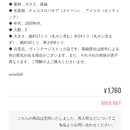
◆ 素材…ガラス、真鍮
◆ 生産国…チェコスロバキア（ストーン）、アメリカ（セッティ
ング）
◆ 年代…1920年代
◆ 入数…2
◆ 大きさ…縦約17ミリ（丸カン含む）約14ミリ（丸カン含ま
ず）、横約10ミリ、厚さ約8ミリ
◆ 注意点…ヴィンテージストック品です。真鍮部分は経年による
色の変化がある場合がございます。また、それぞれの色味が若干
異なります。ご理解の上ご購入くださいませ。
ssov616
1,760
¥
SOLD OUT
こちらの商品は完売いたしました。再入荷などについて
こ
ちら
よりお問い合わせください。