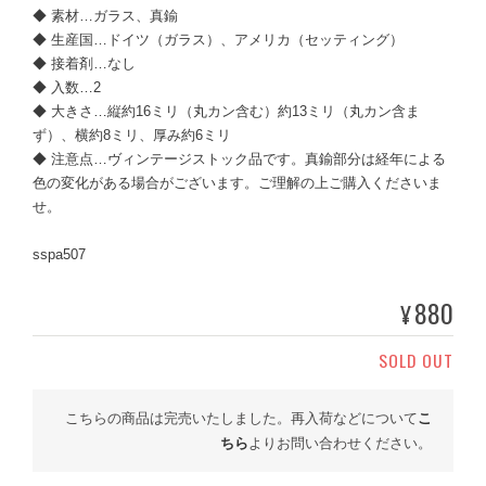
◆ 素材…ガラス、真鍮
◆ 生産国…ドイツ（ガラス）、アメリカ（セッティング）
◆ 接着剤…なし
◆ 入数…2
◆ 大きさ…縦約16ミリ（丸カン含む）約13ミリ（丸カン含ま
ず）、横約8ミリ、厚み約6ミリ
◆ 注意点…ヴィンテージストック品です。真鍮部分は経年による
色の変化がある場合がございます。ご理解の上ご購入くださいま
せ。
sspa507
880
¥
SOLD OUT
こちらの商品は完売いたしました。再入荷などについて
こ
ちら
よりお問い合わせください。