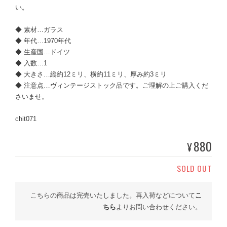
い。
◆ 素材…ガラス
◆ 年代…1970年代
◆ 生産国…ドイツ
◆ 入数…1
◆ 大きさ…縦約12ミリ、横約11ミリ、厚み約3ミリ
◆ 注意点…ヴィンテージストック品です。ご理解の上ご購入くだ
さいませ。
chit071
880
¥
SOLD OUT
こちらの商品は完売いたしました。再入荷などについて
こ
ちら
よりお問い合わせください。