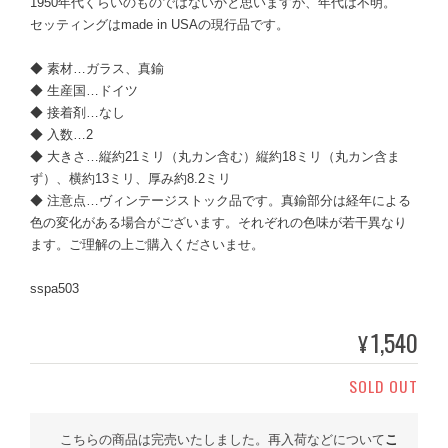
1950年代くらいのものではないかと思いますが、年代は不明。
セッティングはmade in USAの現行品です。
◆ 素材…ガラス、真鍮
◆ 生産国…ドイツ
◆ 接着剤…なし
◆ 入数…2
◆ 大きさ…縦約21ミリ（丸カン含む）縦約18ミリ（丸カン含ま
ず）、横約13ミリ、厚み約8.2ミリ
◆ 注意点…ヴィンテージストック品です。真鍮部分は経年による
色の変化がある場合がございます。それぞれの色味が若干異なり
ます。ご理解の上ご購入くださいませ。
sspa503
1,540
¥
SOLD OUT
こちらの商品は完売いたしました。再入荷などについて
こ