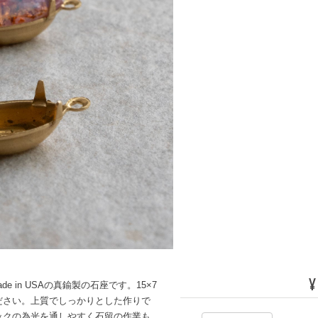
¥
made in USAの真鍮製の石座です。15×7
ださい。上質でしっかりとした作りで
ックの為光を通しやすく石留の作業も