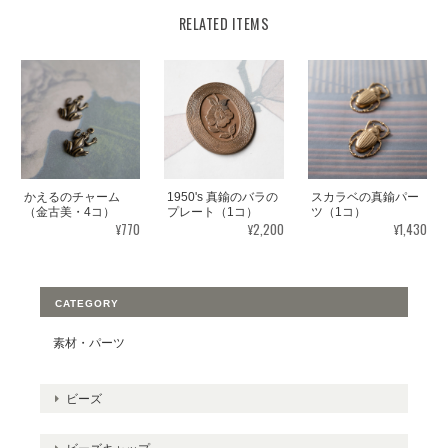
RELATED ITEMS
かえるのチャーム
1950's 真鍮のバラの
スカラベの真鍮パー
（金古美・4コ）
プレート（1コ）
ツ（1コ）
¥770
¥2,200
¥1,430
CATEGORY
素材・パーツ
ビーズ