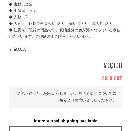
◆ 素材…真鍮
◆ 生産国…日本
◆ 入数…2
◆ 大きさ…回転部分直径約5ミリ、横約32ミリ、厚み約5ミリ
◆ 注意点…現行の商品です。真鍮部分の色が濃くなっている場合
がございます。ご理解の上ご購入くださいませ。
n_m00820
3,300
¥
SOLD OUT
こちらの商品は完売いたしました。再入荷などについて
こ
ちら
よりお問い合わせください。
International shipping available