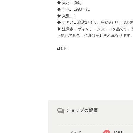
◆ 素材…真鍮
◆ 年代…1990年代
◆ 入数…1
◆ 大きさ…縦約17ミリ、横約9ミリ、厚み
◆ 注意点…ヴィンテージストック品です。
た変化の具合、色味はそれぞれ異なります
ch016
ショップの評価
1288
すべて