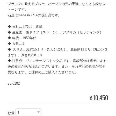
ブラウンに映えるブルー、パープルの光の干渉、なんとも粋なス
トーンです。
石座はmade in USAの現行品です。
◆ 素材…ガラス、真鍮
◆ 生産国…西ドイツ（ストーン）、アメリカ（セッティング）
◆ 年代…1950年代
◆ 入数…1
◆_大きさ…縦約15ミリ（丸カン含む）、直径約11ミリ（丸カン含
まず）、厚さ約8.8ミリ
◆ 注意点…ヴィンテージストック品です。真鍮部分は経年による
色の変化がある場合がございます。また、それぞれの色味が若干
異なります。ご理解の上ご購入くださいませ。
ssrd102
10,450
¥
数量