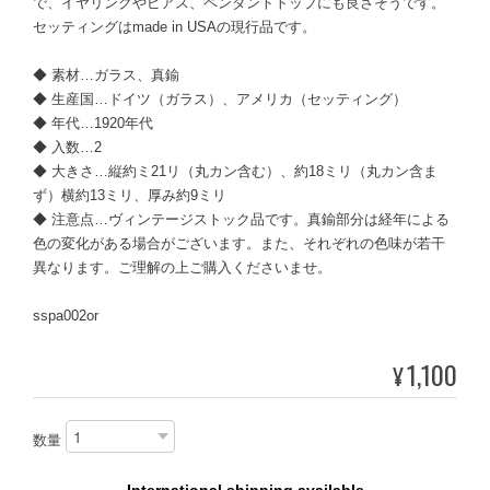
で、イヤリングやピアス、ペンダントトップにも良さそうです。
セッティングはmade in USAの現行品です。
◆ 素材…ガラス、真鍮
◆ 生産国…ドイツ（ガラス）、アメリカ（セッティング）
◆ 年代…1920年代
◆ 入数…2
◆ 大きさ…縦約ミ21リ（丸カン含む）、約18ミリ（丸カン含ま
ず）横約13ミリ、厚み約9ミリ
◆ 注意点…ヴィンテージストック品です。真鍮部分は経年による
色の変化がある場合がございます。また、それぞれの色味が若干
異なります。ご理解の上ご購入くださいませ。
sspa002or
1,100
¥
数量