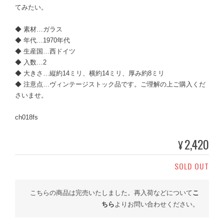
てみたい。
◆ 素材…ガラス
◆ 年代…1970年代
◆ 生産国…西ドイツ
◆ 入数…2
◆ 大きさ…縦約14ミリ、横約14ミリ、厚み約8ミリ
◆ 注意点…ヴィンテージストック品です。ご理解の上ご購入くだ
さいませ。
ch018fs
2,420
¥
SOLD OUT
こちらの商品は完売いたしました。再入荷などについて
こ
ちら
よりお問い合わせください。