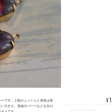
1
¥
ルーです。上面がふっくらと色味は落
良い大きさ。真鍮のパーツなどを合わ
白そうです。