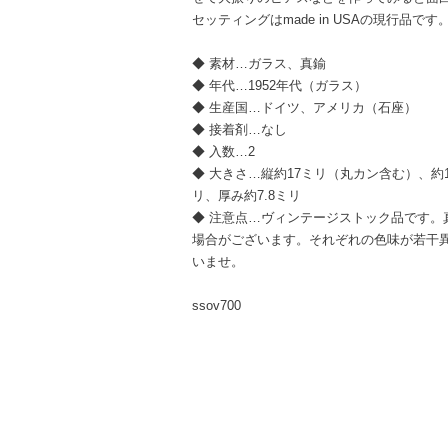
セッティングはmade in USAの現行品です
◆ 素材…ガラス、真鍮
◆ 年代…1952年代（ガラス）
◆ 生産国…ドイツ、アメリカ（石座）
◆ 接着剤…なし
◆ 入数…2
◆ 大きさ…縦約17ミリ（丸カン含む）、約
リ、厚み約7.8ミリ
◆ 注意点…ヴィンテージストック品です。
場合がございます。それぞれの色味が若干
いませ。
ssov700