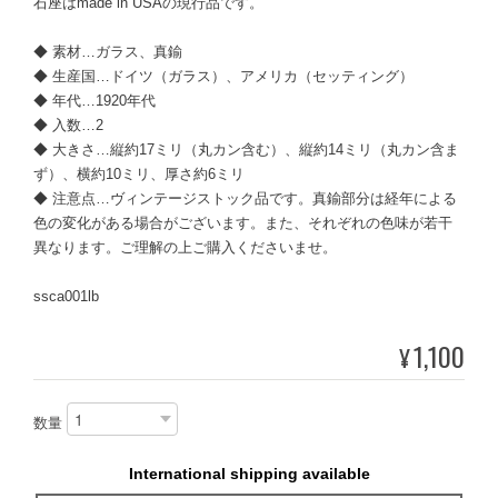
石座はmade in USAの現行品です。
◆ 素材…ガラス、真鍮
◆ 生産国…ドイツ（ガラス）、アメリカ（セッティング）
◆ 年代…1920年代
◆ 入数…2
◆ 大きさ…縦約17ミリ（丸カン含む）、縦約14ミリ（丸カン含ま
ず）、横約10ミリ、厚さ約6ミリ
◆ 注意点…ヴィンテージストック品です。真鍮部分は経年による
色の変化がある場合がございます。また、それぞれの色味が若干
異なります。ご理解の上ご購入くださいませ。
ssca001lb
1,100
¥
数量
International shipping available