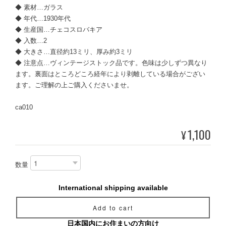
◆ 素材…ガラス
◆ 年代…1930年代
◆ 生産国…チェコスロバキア
◆ 入数…2
◆ 大きさ…直径約13ミリ、厚み約3ミリ
◆ 注意点…ヴィンテージストック品です。色味は少しずつ異なり
ます。裏面はところどころ経年により剥離している場合がござい
ます。ご理解の上ご購入くださいませ。
ca010
1,100
¥
数量
International shipping available
Add to cart
日本国内にお住まいの方向け