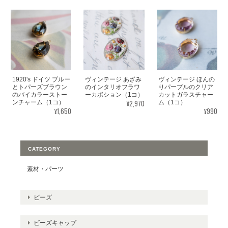
1920's ドイツ ブルー
ヴィンテージ あざみ
ヴィンテージ ほんの
とトパーズブラウン
のインタリオフラワ
りパープルのクリア
のバイカラーストー
ーカボション（1コ）
カットガラスチャー
¥2,970
ンチャーム（1コ）
ム（1コ）
¥1,650
¥990
CATEGORY
素材・パーツ
ビーズ
ビーズキャップ