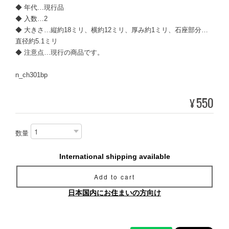
◆ 年代…現行品
◆ 入数…2
◆ 大きさ…縦約18ミリ、横約12ミリ、厚み約1ミリ、石座部分…
直径約5.1ミリ
◆ 注意点…現行の商品です。
n_ch301bp
550
¥
数量
International shipping available
Add to cart
日本国内にお住まいの方向け