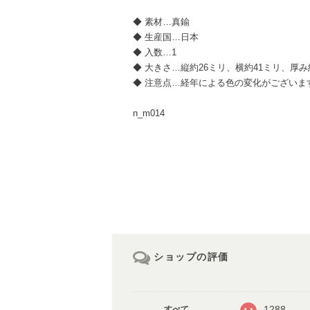
◆ 素材…真鍮
◆ 生産国…日本
◆ 入数…1
◆ 大きさ…縦約26ミリ、横約41ミリ、厚み約
◆ 注意点…経年による色の変化がございま
n_m014
ショップの評価
1288
すべて