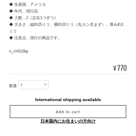
◆ 生産国…アメリカ
◆ 年代…現行品
◆ 入数…2（左右1つずつ）
◆ 大きさ…縦約25ミリ、横約10ミリ（丸カン含まず）、厚み約1
ミリ
◆ 注意点…現行の商品です。
n_ch010bp
770
¥
数量
International shipping available
Add to cart
日本国内にお住まいの方向け